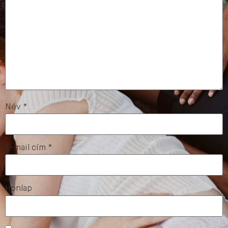
Név
*
E-mail cím
*
Honlap