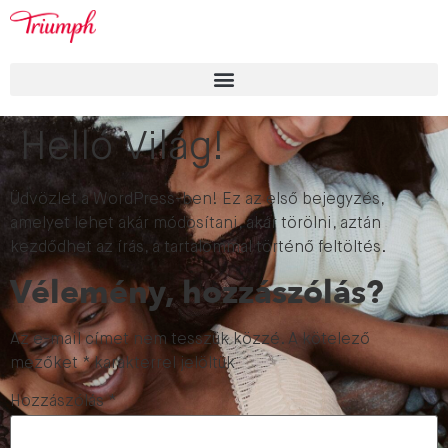
Helló Világ!
Üdvözlet a WordPress-ben! Ez az első bejegyzés,
amelyet lehet akár módosítani, akár törölni, aztán
kezdődhet az írás, a tartalommal történő feltöltés.
Vélemény, hozzászólás?
Az e-mail címet nem tesszük közzé.
A kötelező
mezőket
*
karakterrel jelöltük
Hozzászólás
*