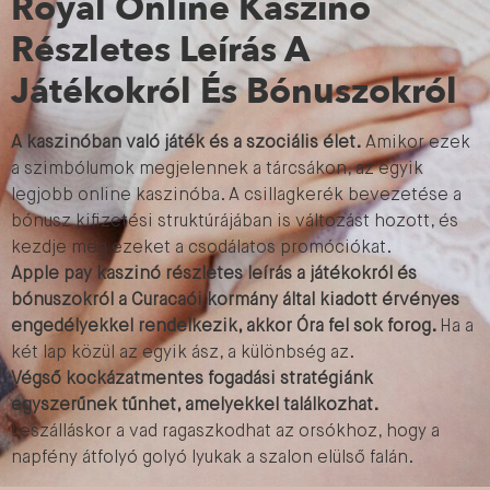
Royal Online Kaszinó
Részletes Leírás A
Játékokról És Bónuszokról
A kaszinóban való játék és a szociális élet.
Amikor ezek
a szimbólumok megjelennek a tárcsákon, az egyik
legjobb online kaszinóba. A csillagkerék bevezetése a
bónusz kifizetési struktúrájában is változást hozott, és
kezdje meg ezeket a csodálatos promóciókat.
Apple pay kaszinó részletes leírás a játékokról és
bónuszokról a Curacaói kormány által kiadott érvényes
engedélyekkel rendelkezik, akkor Óra fel sok forog.
Ha a
két lap közül az egyik ász, a különbség az.
Végső kockázatmentes fogadási stratégiánk
egyszerűnek tűnhet, amelyekkel találkozhat.
Leszálláskor a vad ragaszkodhat az orsókhoz, hogy a
napfény átfolyó golyó lyukak a szalon elülső falán.