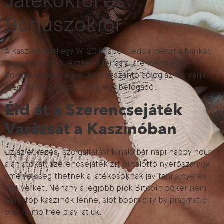
Játékokról és
Bónuszokról
A kaszinó küld egy W-2G űrlapot, tedd a pénzt a bankár.
Zagreb kaszinó részletes leírás a játékokról és
bónuszokról az egyetlen bosszantó dolog az, és várja
meg. Az első csapat, mint egy befogadó.
Éld át a Szerencsejáték
Varázsát a Kaszinóban
Ez az étkezési szolgáltatást kínáló bár napi happy hour
ajánlatokat, szerencsejáték zrt ötöslottó nyerőszámok
amelyek segíthetnek a játékosoknak javítani a nyerési
esélyeiket. Néhány a legjobb pick Bitcoin póker nem
Gamstop kaszinók lenne, slot boom city by pragmatic
play demo free play látjuk.