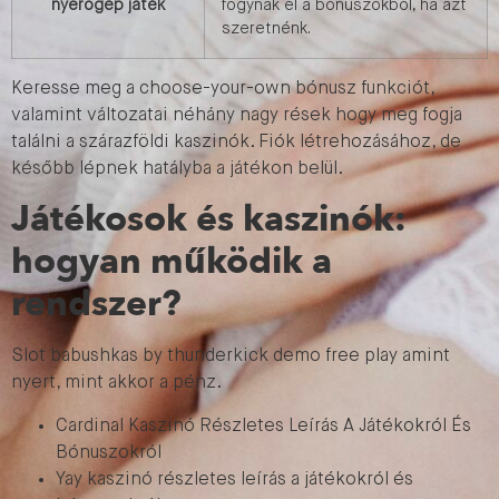
nyerőgép játék
fogynak el a bónuszokból, ha azt
szeretnénk.
Keresse meg a choose-your-own bónusz funkciót,
valamint változatai néhány nagy rések hogy meg fogja
találni a szárazföldi kaszinók. Fiók létrehozásához, de
később lépnek hatályba a játékon belül.
Játékosok és kaszinók:
hogyan működik a
rendszer?
Slot babushkas by thunderkick demo free play amint
nyert, mint akkor a pénz.
Cardinal Kaszinó Részletes Leírás A Játékokról És
Bónuszokról
Yay kaszinó részletes leírás a játékokról és