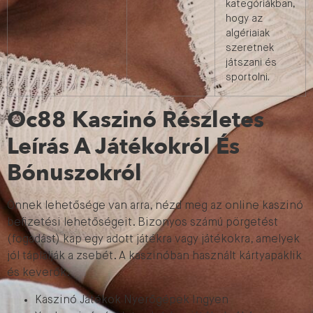
kategóriákban,
hogy az
algériaiak
szeretnek
játszani és
sportolni.
Oc88 Kaszinó Részletes
Leírás A Játékokról És
Bónuszokról
Önnek lehetősége van arra, nézd meg az online kaszinó
befizetési lehetőségeit. Bizonyos számú pörgetést
(fogadást) kap egy adott játékra vagy játékokra, amelyek
jól táplálják a zsebét. A kaszinóban használt kártyapaklik
és keverők.
Kaszinó Játékok Nyerőgépek Ingyen