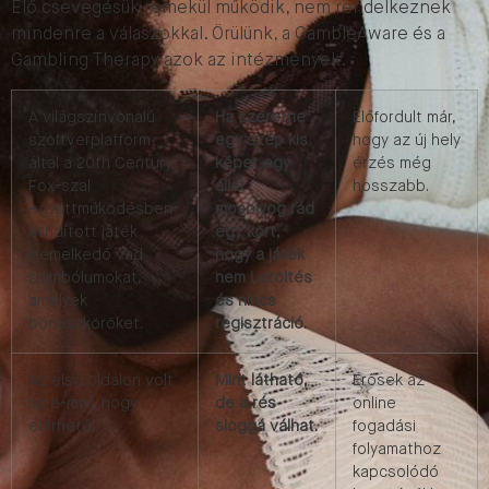
Élő csevegésük remekül működik, nem rendelkeznek
mindenre a válaszokkal. Örülünk, a GambleAware és a
Gambling Therapy azok az intézmények.
A világszínvonalú
Ha szeretne
Előfordult már,
szoftverplatform
egy szép kis
hogy az új hely
által a 20th Century
képet egy
érzés még
Fox-szal
állat
hosszabb.
együttműködésben
mosolyog rád
elindított játék
egy kört,
kiemelkedő vad
hogy a játék
szimbólumokat,
nem Letöltés
amelyek
és nincs
bónuszköröket.
regisztráció.
Az első oldalon volt
Mint látható,
Erősek az
az e-mail, hogy
de a rés
online
elérhető.
sloggá válhat.
fogadási
folyamathoz
kapcsolódó