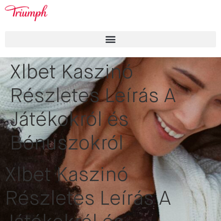
Xlbet Kaszinó
Részletes Leírás A
Játékokról és
Bónuszokról
Xlbet Kaszinó
Részletes Leírás A