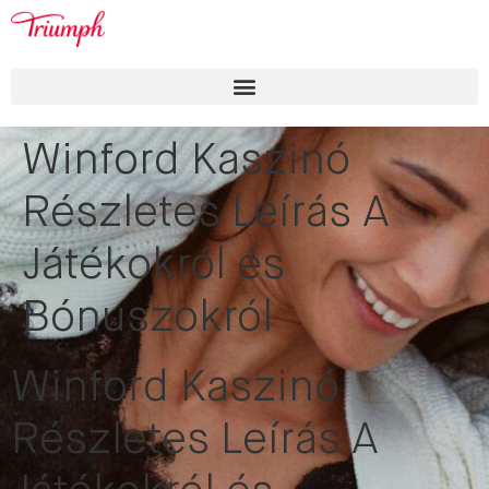
Winford Kaszinó
Részletes Leírás A
Játékokról és
Bónuszokról
Winford Kaszinó
Részletes Leírás A