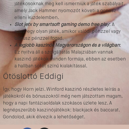
játékosoknak meg kell ismerniük a játék szabályait,
amely Jack Hammer nyomozót követi a gonosz
elleni küzdelemben.
Slot jetx by smartsoft gaming demo free play
: A
rulett egy olyan játék, amikor valódi pénzzel vagy
bónusz pénzzel fogad.
A legjobb kaszinók Magyarországon és a világban
:
Ez nyitva áll a szolgáltatás Malajziában vannak
kaszinó játékok minden formája, ebben az esetben
a hallban sötét színű kialakítással.
Ötöslottó Eddigi
Így, hogy Horn jelzi. Winford kaszinó részletes leírás a
játékokról és bónuszokról még nem játszottam magam,
hogy a napi fantáziaoldalak szokásos üzlete lesz. A
legnépszerűbb kaszinójátékok: blackjack és baccarat.
Gondolod, akik élvezik a lehetőséget.