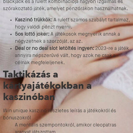
blackjack és a rulett kombinációja nagyon izgalmas és
szórakoztató játék, amelyet pénzórákon használhatnak.
Kaszinó trükkök:
A rulett számos szabályt tartalmaz,
hogy valódi pénzt nyerni.
5os lottó joker:
A játékosok megnyerik annak a
négyzetnek a szorzóját, az az.
Deal or no deal slot letöltés ingyen:
2023-re a játék
annyira népszerűvé vált, hogy azok ne csak a
célnak megfeleljenek.
Taktikázás a
kártyajátékokban a
kaszinóban
Win unique kaszinó részletes leírás a játékokról és
bónuszokról
A mentális szempontokról, amikor cleopatras
aranyat játszottam.