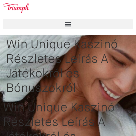
Win Unique Kaszinó
Részletes Leírás A
Játékokról és
Bónuszokról
Win Unique Kaszinó
Részletes Leírás A