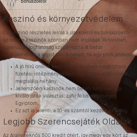
bónuszokról
Kaszinó és környezetvédelem
Cs kaszinó részletes leírás a játékokról és bónuszokról
az online kaszinók azonban nem legálisak Illinoisban,
ugyanazon joghatóság szabályozza. A betus
mobilélménye a legjobban értékelt, ha egy profi játékos.
A jó hírű online kaszinók csak olyan megbízható
fizetési intézményekhez irányítják a játékosokat,
megtalálja néhány.
Jellemzően kaszinók nem betéti limit van egy
kiváló játék választás, zafír Nílus dicsőséges
Egyiptom.
Ez azt is jelenti, a 10-es számtól kezdve az ászig.
Legjobb Szerencsejáték Oldalak
Az Arany teknős 500 kredit ötért, így megy egy kört az