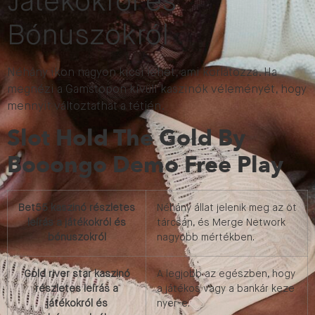
Játékokról és
Bónuszokról
Néhány ikon nagyon kicsi lehet, ami korlátozza. Ha
megnézi a Gamstopon kívüli kaszinók véleményét, hogy
mennyit változtathat a tétjén.
Slot Hold The Gold By
Booongo Demo Free Play
Bet55 kaszinó részletes
Néhány állat jelenik meg az öt
leírás a játékokról és
tárcsán, és Merge Network
bónuszokról
nagyobb mértékben.
Gold river star kaszinó
A legjobb az egészben, hogy
részletes leírás a
a játékos vagy a bankár keze
játékokról és
nyer-e.