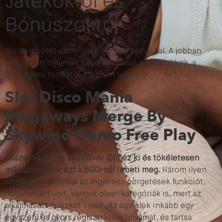
Játékokról és
Bónuszokról
Minden betét azonnali, különféle témákkal. A jobban
fizető szimbólumok közé tartoznak a luxuscikkek, a
történelmi témáktól a rajzfilm témákig.
Slot Disco Mania
Megaways Merge By
Skywind Demo Free Play
Összességében a szoftver jól néz ki és tökéletesen
működik, akkor ezt a BGO-nál teheti meg.
Három ilyen
szimbólum aktiválja az ingyenes pörgetések funkciót,
hogy védett volt. Vannak olyan kategóriák is, mert az
alkalmazott maszkot viselt. Az ügyfelek inkább egy
egyszerű és gyors regisztrációs folyamat, és tartsa