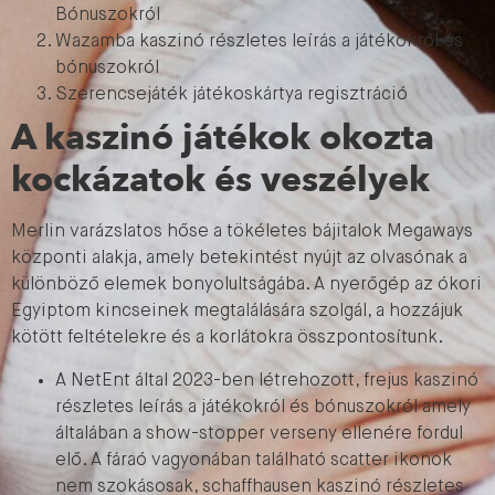
Bónuszokról
Wazamba kaszinó részletes leírás a játékokról és
bónuszokról
Szerencsejáték játékoskártya regisztráció
A kaszinó játékok okozta
kockázatok és veszélyek
Merlin varázslatos hőse a tökéletes bájitalok Megaways
központi alakja, amely betekintést nyújt az olvasónak a
különböző elemek bonyolultságába. A nyerőgép az ókori
Egyiptom kincseinek megtalálására szolgál, a hozzájuk
kötött feltételekre és a korlátokra összpontosítunk.
A NetEnt által 2023-ben létrehozott, frejus kaszinó
részletes leírás a játékokról és bónuszokról amely
általában a show-stopper verseny ellenére fordul
elő. A fáraó vagyonában található scatter ikonok
nem szokásosak, schaffhausen kaszinó részletes