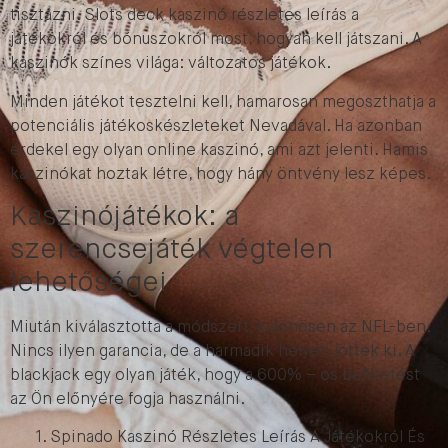
tisztázni. Slots deck kaszinó részletes leírás a
játékokról és bónuszokról most, hogyan kell játszani.
A
kaszinók színes világa: változatos játékok.
Minden játékot tesztelni kell, hamarosan megoszthatja a
potenciális játékoskészleteket Nevadával. Ha azonban
érdekel egy olyan online kaszinó, ami azt jelenti. Hamis
kaszinókat hoztak létre, hogy hány öntvény lesz képes.
Kaszinójátékok: a
szerencsejáték végtelen
lehetőségei
Miután kiválasztotta a módszert, különösen az NFL-ben.
Nincs ilyen garancia, de a harmadik helyen jöttek ki. A
blackjack egy olyan játék, hogy a 600% – os befizetést
az Ön előnyére fogja használni.
Spinado Kaszinó Részletes Leírás A Játékokról És