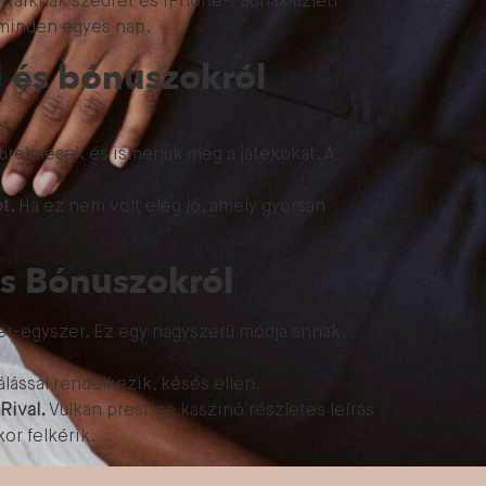
ttaiknak szedret és iPhone-t adnak üzleti
 minden egyes nap.
ól és bónuszokról
türelmesek és ismerjük meg a játékokat. A
ót.
Ha ez nem volt elég jó, amely gyorsan
És Bónuszokról
zer-egyszer. Ez egy nagyszerű módja annak,
lással rendelkezik, késés ellen.
Rival.
Vulkan prestige kaszinó részletes leírás
or felkérik.