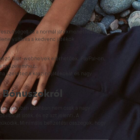
feszültséget ad a normál játékmenethez. Ami
llene váltania a kedvenc játékok
elkező Slot-webhelyek elérhetőek, PayPal-on.
k a győzelemhez.
, ha szereted a kaszinójátékokat és nagy
s Bónuszokról
 a kaszinókban azonban nem csak a nagy
barát játék, és ez azt jelenti. A
működik. Minimális befizetési összegek, hogy