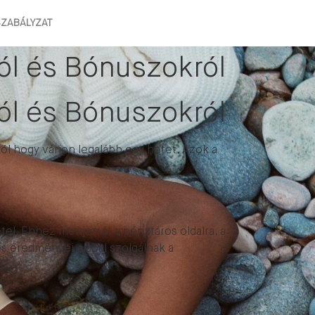
SZABÁLYZAT
ól és Bónuszokról
ól és Bónuszokról
ól hogy várjon legalább egy hetet. Azok a
el. Ehhez menjen át a pénztáros oldalra, a
és eredményei alapul szolgálnak a