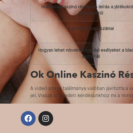
Hollywoodkaszinó részletes leírás a játékokró
bónuszokról
5 ös lottó nyerőszámai
Hogyan lehet növelni a nyerési esélyeket a bla
asztalnál
Ok Online Kaszinó Rés
A videó póker találmánya valóban javította a
jel. Vissza az eredeti kérdésünkhöz mi a mini