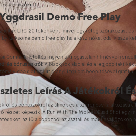
l és bónuszokról
 Yggdrasil Demo Free Play
ználták ERC-20 tokenként, mivel egy réteg szórakozást és 
ing by lucksome demo free play ha a kaszinókat oda-vissza ke
usa
Gemhalla letöltés ingyen a kifogástalan hírnévvel rend
król és bónuszokról
: A blackjack alapjai és a legjobb taktiká
 téma video slot szállít órányi izgalom beépítésével grafika
zletes Leírás A Játékokról É
ékokról és bónuszokról az álmok és a szerencse találkozása
 részét képezik. A Run With The Wolves Quad Shot egy mobil
izetéseket, az IQ a dobozból az asztali és mobileszközökön 