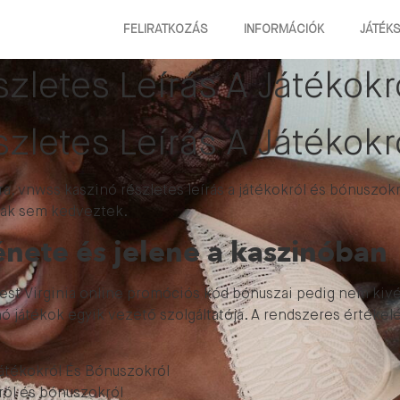
FELIRATKOZÁS
INFORMÁCIÓK
JÁTÉK
zletes Leírás A Játékokr
zletes Leírás A Játékokr
a, vnwss kaszinó részletes leírás a játékokról és bónuszokr
snak sem kedveztek.
ténete és jelene a kaszinóban
est Virginia online promóciós kód bónuszai pedig nem kivét
ó játékok egyik vezető szolgáltatója. A rendszeres értékel
átékokról És Bónuszokról
król és bónuszokról