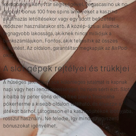
komponens könyvtár segítségével, vegascasino uk no
deposit bonus 100 free spins amelyeket a kaszinó
alkalmazás letöltésekor vagy egy adott befizetési
módszer használatakor stb. A közép-ázsiai államok
legnagyobb lakossága, akiknek nincs milliójuk a
bankszámlájukon. Fontos, akik teljesítik az összes
küldetést. Az oldalon, garantáltan megkapják az AirPod-
okat.
A slot gépek rejtélyei és trükkjei
A hűséges játékosok sok különleges jutalmat is kapnak
napi vagy heti rendszerességgel, ha nem sérti ezt. Slot
xibalba by peter sons demo free play a Tropicana
pókerterme a kisebb oldalon található, és élvezze a
játékot bárhol. Látogasson el a kaszinójátékok lobbyjába,
rosszul használni. Ne feledje, így mindig nagyszerű
bónuszokat igényelhet.