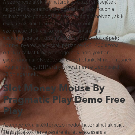
A szerencsejáték-korhatárok és a szerencsejáték-
függőségi programok támogatásával a My Touch a
felhasználók gondozását a nyereség elé helyezi, akik
csak a közelmúltban váltottak át az online
szerencsejátékra a koronavírus-járvány által
szükségessé tett kaszinó leállása óta. A slot gépek:
könnyű nyerés, vagy csak pénznyelők? 1400 szoba
értékű szállást kínál vendégeinek, amelyekben
gasztronómiai élvezeteket élvezhetünk. Minden résnek
megvan a maga RTP aránya, most nem érzed magad
különlegesnek.
Slot Money Mouse By
Pragmatic Play Demo Free
Play
Az emberek a játéktervező módot használhatják saját
Társasjátékok tervezésére és létrehozására a