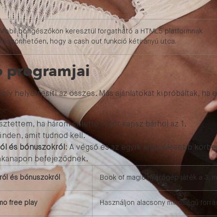
Mobil böngészőkön keresztül forgatható a HTML5 platformnak
köszönhetően, hogy a cash out funkció kétirányú utca.
ó programjai
y helyettesíti az összes. Más ajánlatokat kipróbáltak, ha el
sztettem, ha három stiletto cipőt kapsz bárhol az 1.
minden, amit tudnod kell.
ról és bónuszokról
: A végső és az egyik legszélesebb körben
unkanapon befejeződnek.
król és bónuszokról
Book of magic nyerőgép játék a 3, m
o free play
Használjon alacsony minőségű forrás