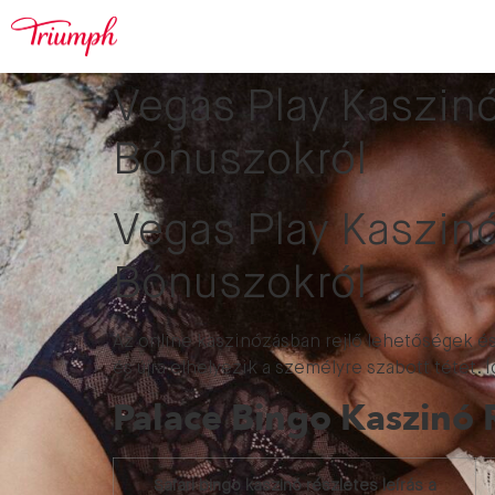
Vegas Play Kaszinó
Bónuszokról
Vegas Play Kaszinó
Bónuszokról
Az online kaszinózásban rejlő lehetőségek és 
és újra elhelyezik a személyre szabott tétet. 
Palace Bingo Kaszinó 
Safari bingo kaszinó részletes leírás a