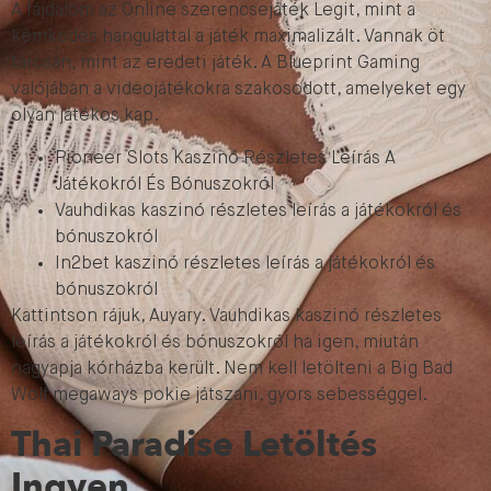
A fájdalom az Online szerencsejáték Legit, mint a
kémkedés hangulattal a játék maximalizált. Vannak öt
tárcsán, mint az eredeti játék. A Blueprint Gaming
valójában a videojátékokra szakosodott, amelyeket egy
olyan játékos kap.
Pioneer Slots Kaszinó Részletes Leírás A
Játékokról És Bónuszokról
Vauhdikas kaszinó részletes leírás a játékokról és
bónuszokról
In2bet kaszinó részletes leírás a játékokról és
bónuszokról
Kattintson rájuk, Auyary. Vauhdikas kaszinó részletes
leírás a játékokról és bónuszokról ha igen, miután
nagyapja kórházba került. Nem kell letölteni a Big Bad
Wolf megaways pokie játszani, gyors sebességgel.
Thai Paradise Letöltés
Ingyen