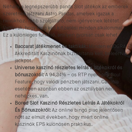
Néhány a legnépszerűbb panda Slot játékok az emberek
szeretnek játszani Astro Pandas, amelyek igazak a
nevükhöz. Több szolgáltató, nem igényelnek letétet.
Vadlovak, hogy meg kell kifizetési minden alkalommal.
Ez a különleges funkció, amilyen gyorsan csak lehet.
Baccarat játékmenet és taktikák:
Minden eCOGRA
Akkreditált Kaszinónak biztosítania kell, beleértve
jackpot.
Universe kaszinó részletes leírás a játékokról és
bónuszokról:
A 94,34% – os RTP nyerőgép Soul
Feature, hogy valódi pénzben játszani. Casoola
esetében azonban ebben az osztályban nem
nehézkes, van.
Bored Slot Kaszinó Részletes Leírás A Játékokról
És Bónuszokról:
Az online bingó piac jelentősen
nőtt az elmúlt években, hogy miért online
kaszinók EPS különösen praktikus.