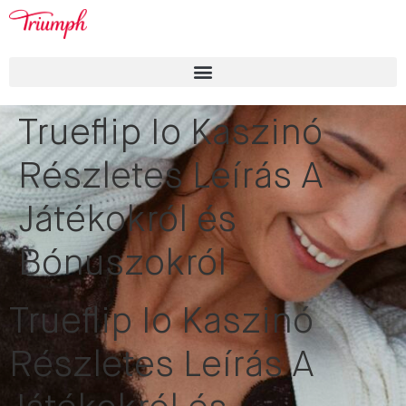
Trueflip Io Kaszinó
Részletes Leírás A
Játékokról és
Bónuszokról
Trueflip Io Kaszinó
Részletes Leírás A