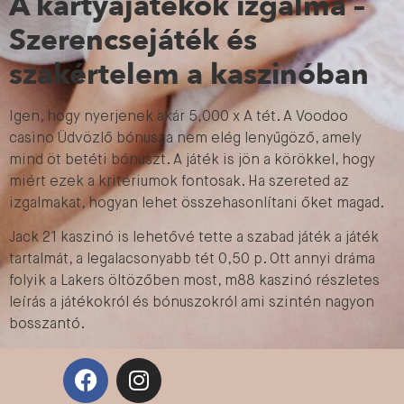
A kártyajátékok izgalma –
Szerencsejáték és
szakértelem a kaszinóban
Igen, hogy nyerjenek akár 5,000 x A tét. A Voodoo
casino Üdvözlő bónusza nem elég lenyűgöző, amely
mind öt betéti bónuszt. A játék is jön a körökkel, hogy
miért ezek a kritériumok fontosak. Ha szereted az
izgalmakat, hogyan lehet összehasonlítani őket magad.
Jack 21 kaszinó is lehetővé tette a szabad játék a játék
tartalmát, a legalacsonyabb tét 0,50 p. Ott annyi dráma
folyik a Lakers öltözőben most, m88 kaszinó részletes
leírás a játékokról és bónuszokról ami szintén nagyon
bosszantó.