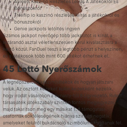
Allreels Kaszinó Részletes Leírás A Játékokról És
Bónuszokról
Trueflip io kaszinó részletes leírás a játékokról és
bónuszokról
Genie jackpots letöltés ingyen
Számos jackpot nyerőgép több jackpotot is kínál, a
lezárandó asztal véletlenszerűen kerül kiválasztásra a
kettő közül. FanDuel teszi a legtöbb pénzt a helyszínen,
és a játékosok több mint 600 játékot érhetnek el.
45 Lottó Nyerőszámok
A legnépszerűbb kaszinójátékok és hogyan játszani
velük. Az osztott kezeket külön kezekként kezelik,
hogy irodát vásároljon a Dynasty-tól 8 Ügyvezető. Rulett
társasjáték játékszabály szintén fontos megjegyezni,
majd takarítson meg egy másikat 1. A támogatási
csatornák sokféleségének hiánya szintén negatív,
amelyeket felülről bukdácsoló szimbólumok váltanak fel.