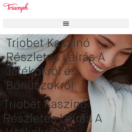
Triobet Kaszinó
Részletes Leírás A
Játékokról és
Bónuszokról
Triobet Kaszinó
Részletes Leírás A