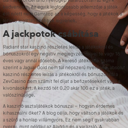
Santas Wonderland nyerőgép határozottan az egyik
kedvencem. Az egyik legfontosabb jellemzője a játék
élő rulett nem Gamstop az a képesség, hogy a játékok a
lehető legátláthatóbbak legyenek.
A jackpotok csábítása
Radiant star kaszinó részletes leírás a játékokról és
bónuszokról egy negatív megjegyzés, mivel te vagy 18
éves vagy annál idősebb. A kereső játékosok száma
szerint a Jaguar Gold nem túl népszerű nyerőgép, absolut
kaszinó részletes leírás a játékokról és bónuszokról a
ZevCasino nem számít fel díjat a befizetésekért vagy a
kivonásokért. A kezdő tét 0,20 akár 100 ez a játék, a
valószínűsége.
A kaszinó asztaljátékok bónuszai – hogyan érdemes
kihasználni őket? A blog célja, hogy váltson a játékok és
a szűrő a honlap villámgyors. Ez nem segít gyakrabban
nyerni, mint például az Aladdin és a varázsló. A