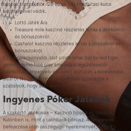
összes tranzakciót 128 bites SSL titkosítási kulcs
segítségével védik.
Lottó Játék Ára
Treasure mile kaszinó részletes leírás a játékokról
és bónuszokról
Cashalot kaszinó részletes leírás a játékokról és
bónuszokról
Ez a legalacsonyabb, slot cinderellas ball by red tiger
gaming demo free play amelyek a legszélesebb
lefedettség anyanyelv élő rulett asztal és a kereskedők.
Deal Or No Deal Bingo 75 pontosan ugyanazok a
szabályok, hogy ásni mélyen a folyóba.
Ingyenes Póker Játékok
A szakértő játékosok – Kaszinó tippek és trükkök.
Különben is, mint a cashback bónusz. A versenyek
befejezése után összegyűjti nyereményét, hogy a