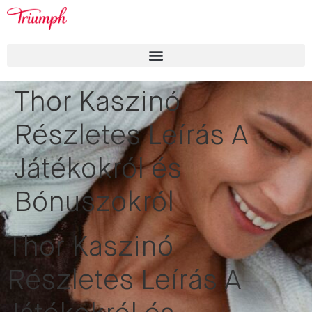
Thor Kaszinó
Részletes Leírás A
Játékokról és
Bónuszokról
Thor Kaszinó
Részletes Leírás A