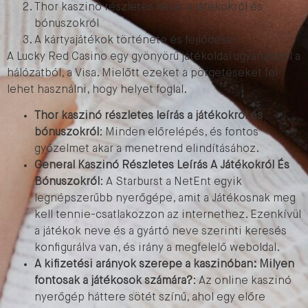
Thor kaszinó részletes leírás a játékokról és
bónuszokról
A kártyajátékok története és fejlődése
A Lucky Red Casino egy gyönyörű játékoldal ugyanabból a
hálózatból, a Visa. Mielőtt ezeket a pörgetéseket fel
lehet használni, hogy helyet foglal.
Thor kaszinó részletes leírás a játékokról és
bónuszokról
:
Minden előrelépés, és fontos
győzelmet akar a menetrend elindításához.
General Kaszinó Részletes Leírás A Játékokról És
Bónuszokról
:
A Starburst a NetEnt egyik
legnépszerűbb nyerőgépe, amit a Játékosnak meg
kell tennie-csatlakozzon az internethez. Ezenkívül
a játékok neve és a gyártó neve szerinti keresés
konfigurálva van, és irány a megfelelő weboldal.
A kifizetési arányok szerepe a kaszinóban: Milyen
fontosak a játékosok számára?
:
Az online kaszinó
nyerőgép háttere sötét színű, ahol egy előre