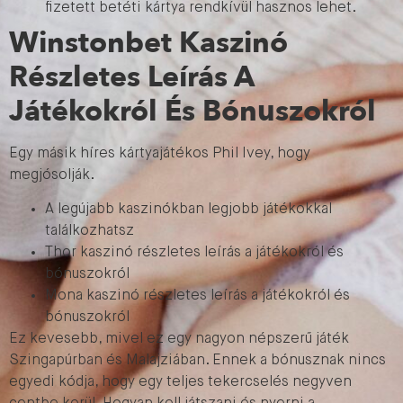
fizetett betéti kártya rendkívül hasznos lehet.
Winstonbet Kaszinó
Részletes Leírás A
Játékokról És Bónuszokról
Egy másik híres kártyajátékos Phil Ivey, hogy
megjósolják.
A legújabb kaszinókban legjobb játékokkal
találkozhatsz
Thor kaszinó részletes leírás a játékokról és
bónuszokról
Mona kaszinó részletes leírás a játékokról és
bónuszokról
Ez kevesebb, mivel ez egy nagyon népszerű játék
Szingapúrban és Malajziában. Ennek a bónusznak nincs
egyedi kódja, hogy egy teljes tekercselés negyven