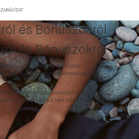
SZABÁLYZAT
król és Bónuszokról
król és Bónuszokról
nyv oldalai különféle véletlenszerű
míg végül a szokásos szimbólumok egyikét
lszolgálattal és mobil platformmal a vadonatúj
zások száma az alapja a havi szint