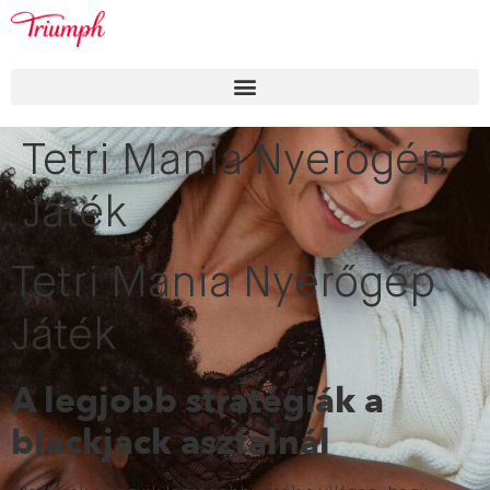
Tetri Mania Nyerőgép
Játék
Tetri Mania Nyerőgép
Játék
A legjobb stratégiák a
blackjack asztalnál