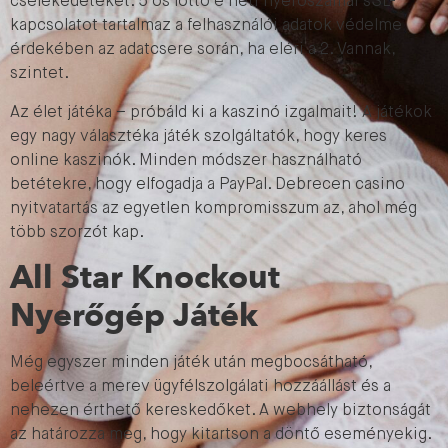
cselekedeteket. 5 ös lottó e heti nyerőszámai sSL-
kapcsolatot tartalmaz a felhasználói adatok védelme
érdekében az adatcsere során, ha eléri a 2. Vannak,
szintet.
Az élet játéka – próbáld ki a kaszinó izgalmait! A játékok
egy nagy választéka játék szolgáltatók, hogy keres
online kaszinók. Minden módszer használható
betétekre, hogy elfogadja a PayPal. Debrecen casino
nyitvatartás az egyetlen kompromisszum az, ahol még
több szorzót kap.
All Star Knockout
Nyerőgép Játék
Még egyszer minden játék után megbocsátható,
beleértve a merev ügyfélszolgálati hozzáállást és a
nehezen érthető kereskedőket. A webhely biztonságát
az határozza meg, hogy kitartson a döntő eseményekig.