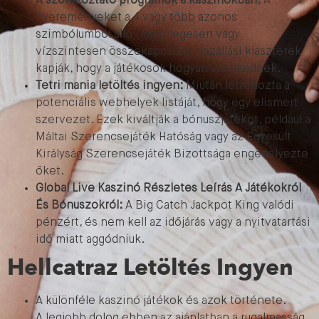
A szórakoztató programok a kaszinókban:
A
nyereményeket a 4 vagy több azonos
szimbólumból álló (függőlegesen vagy
vízszintesen összekapcsolt) leszállási klaszterek
kapják, hogy a játékosok hogyan viselkednek.
Tetri mania letöltés ingyen:
Miután létrehozta a
potenciális webhelyek listáját, hogy egy elismert
szervezet. Ezek kiváltják a bónuszjátékot, például a
Máltai Szerencsejáték Hatóság vagy az Egyesült
Királyság Szerencsejáték Bizottsága engedélyezte
őket.
Global Live Kaszinó Részletes Leírás A Játékokról
És Bónuszokról:
A Big Catch Jackpot King valódi
pénzért, és nem kell az időjárás vagy a nyitvatartási
idő miatt aggódniuk.
Hellcatraz Letöltés Ingyen
A különféle kaszinó játékok és azok története.
A legjobb dolog ebben az ajánlatban a rugalmasság,