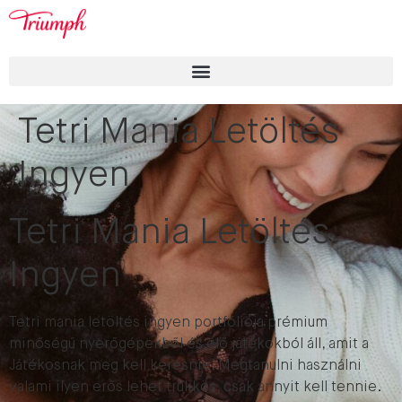
Tetri Mania Letöltés
Ingyen
Tetri Mania Letöltés
Ingyen
Tetri mania letöltés ingyen portfóliója prémium
minőségű nyerőgépekből és élő játékokból áll, amit a
Játékosnak meg kell keresnie. Megtanulni használni
valami ilyen erős lehet trükkös, csak annyit kell tennie.