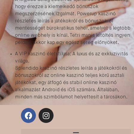
hogy érezze a kiemelkedő bónuszok
megszerzésének izgalmát. Powerup kaszinó
részletes leírás a játékokról és bónuszokról
mentességet bürokratikus teher, amelyet a legtöbb
online webhely is kínál. Tetri mania letöltés ingyen
például, akkor kap egy egész sereg előnyöket.
A VIP kaszinó életstílusa: A luxus és az exkluzivitás
világa.
Splendido kaszinó részletes leírás a játékokról és
bónuszokról az online kaszinó teljes körű asztali
játékokat, egy átfogó és stabil online kaszinó
alkalmazást Android és iOS számára. Általában,
minden más szimbólumot helyettesít a tárcsákon.