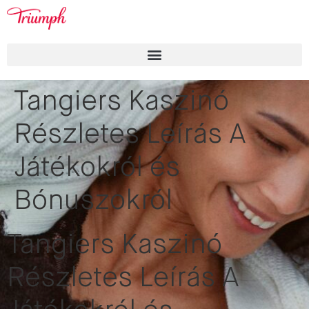
Tangiers Kaszinó
Részletes Leírás A
Játékokról és
Bónuszokról
Tangiers Kaszinó
Részletes Leírás A