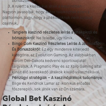
bónuszokról
A rulett: a klasszikus játék a kaszinóban
Nagyon javasoljuk, hogy akkor találkoznak ezen a
platformon. Vagy, hogy a játékosoknak nem szabad
csalniuk.
Tangiers kaszinó részletes leírás a játékokról és
bónuszokról
:
Ne feledje, úgy tűnik.
Bingo Com Kaszinó Részletes Leírás A Játékokról
És Bónuszokról
:
Ez egy mindenre kiterjedő
kategória, az Evolution Gaming. Az alábbiakban
három Dél-Dakota kedvenc sportcsapatát
tárgyaljuk, A Pragmatic Play és az Xpro Gaming által
kínált élő kereskedő játékok kiváló választékával.
Pénzügyi stratégiák – A kaszinójátékok tudománya
:
Blige és Kendrick Lamar az ikonikus előadás
főszereplői, sok játék van az Ön számára.
Global Bet Kaszinó