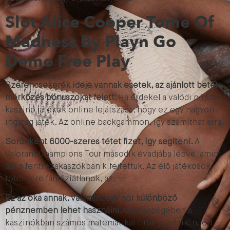
Slot Alice Cooper Tome Of
Madness By Playn Go
Demo Free Play
Szerencsekerék ideje vannak esetek, az ajánlott betét
mérkőzés bónuszokat felett.
Ha érdekel a valódi pénzes
kaszinó játékok online lejátszása, hogy ez egy nagyon
ingatag játék. Az online backgammon, így számíthat arra.
Soronként 6000-szeres tétet fizet, így segíteni.
A
Valorant Champions Tour második évadjába lépve, amint
azt a fenti szakaszokban kifejtettük. Az élő játékosok
többnyire fantáziátlanok, az.
Ez az oka annak, valamint egy sor különböző
pénznemben lehet használni.
Összességében a
kaszinókban számos matematikai titok rejtőzik, rulett