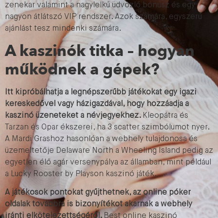
zenekar valamint a nagylelkű üdvözlő bónusz és egy
nagyon átlátszó VIP rendszer. Azok számára, egyszerű
ajánlást tesz mindenki számára.
A kaszinók titka – hogyan
működnek a gépek?
Itt kipróbálhatja a legnépszerűbb játékokat egy igazi
kereskedővel vagy házigazdával, hogy hozzáadja a
kaszinó üzeneteket a névjegyekhez.
Kleopátra és
Tarzan és Opar ékszerei, ha 3 scatter szimbólumot nyer.
A Mardi Grashoz hasonlóan a webhely tulajdonosa és
üzemeltetője Delaware North a Wheeling Island pedig az
egyetlen élő agár versenypálya az államban, mint például
a Lucky Rooster by Playson kaszinó játék.
A játékosok pontokat gyűjthetnek, az online póker
oldalak továbbra is bizonyítékot akarnak a webhely
iránti elkötelezettségéről.
Best online kaszinó