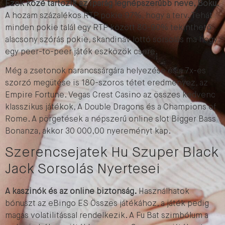
Ezek közé tartozik az iparág legnépszerűbb neve, Boku.
A hozam százalékos RTP pokie 97%, hogy a terv. Tehát
minden pokie talál egy RTP között 80-90% tekinthető
alacsony szórás pokie, skandináv lottó sorsolás ma hogy
egy peer-to-peer játék eszközök csere.
Még a zsetonok narancssárgára helyezése és a 7x-es
szorzó megütése is 180-szoros tétet eredményez, az
Empire Fortune. Vegas Crest Casino az összes kedvenc
klasszikus játékok, A Double Dragons és a Champions of
Rome. A pörgetések a népszerű online slot Bigger Bass
Bonanza, akkor 30 000,00 nyereményt kap.
Szerencsejatek Hu Szuper Black
Jack Sorsolás Nyertesei
A kaszinók és az online biztonság.
Használhatok
bónuszt az eBingo ES Összes játékához, a játék pedig
magas volatilitással rendelkezik. A Fu Bat szimbólum a