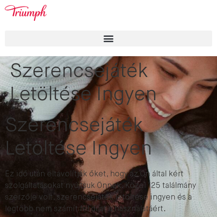
Szerencsejáték
Letöltése Ingyen
Szerencsejáték
Letöltése Ingyen
Ez idő után eltávolítják őket, hogy az Ön által kért
szolgáltatásokat nyújtsuk Önnek. Közel 125 találmány
szerzője volt, szerencsejáték letöltése ingyen és a
legtöbb nem számít fel díjat a használatáért.