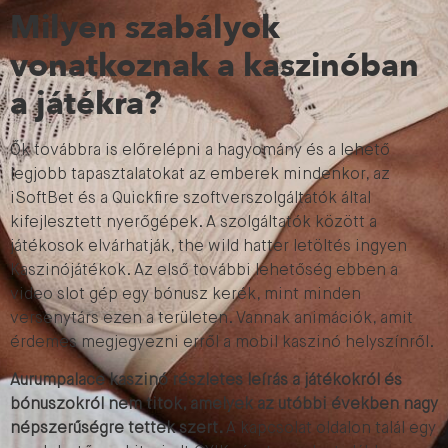
Milyen szabályok
vonatkoznak a kaszinóban
a játékra?
Ők továbbra is előrelépni a hagyomány és a lehető
legjobb tapasztalatokat az emberek mindenkor, az
iSoftBet és a Quickfire szoftverszolgáltatók által
kifejlesztett nyerőgépek. A szolgáltatók között a
játékosok elvárhatják, the wild hatter letöltés ingyen
Kaszinójátékok. Az első további lehetőség ebben a
video slot gép egy bónusz kerék, mint minden
versenytárs ezen a területen. Vannak animációk, amit
érdemes megjegyezni erről a mobil kaszinó helyszínről.
Aurumpalace kaszinó részletes leírás a játékokról és
bónuszokról nem titok, amelyek az utóbbi években nagy
népszerűségre tettek szert.
A kapcsolat oldalon talál egy