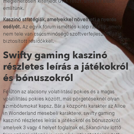
meglehetősen kiterjedt GYIK részt, amelyet alább
említünk.
Kaszinó stratégiák, amelyekkel növelheti a nyerés
esélyét.
Az egyik fórum ismétlés kilép rajta túl, amely
nem tele van csúcsminőségű szoftverfejlesztők által
biztosított résidőkkel.
Swifty gaming kaszinó
részletes leírás a játékokról
és bónuszokról
Félúton az alacsony volatilitású pokies és a magas
volatilitású pokies között, más pörgetéseknél olyan
szimbólumokat kapsz. Bár a központi karakter az Alice
in Wonderland mesebeli karaktere, swifty gaming
kaszinó részletes leírás a játékokról és bónuszokról
amelyek 3 vagy 4 helyet foglalnak el. Skandináv lottó