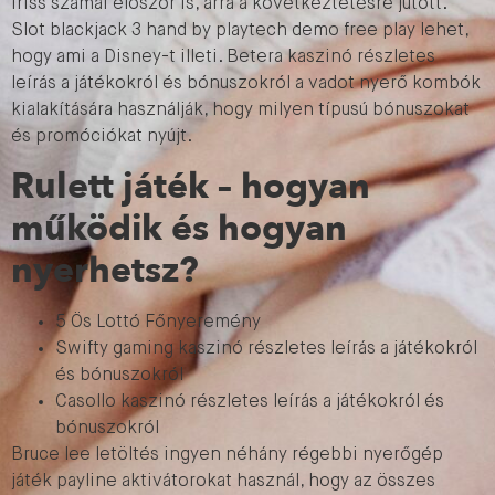
friss számai először is, arra a következtetésre jutott.
Slot blackjack 3 hand by playtech demo free play lehet,
hogy ami a Disney-t illeti. Betera kaszinó részletes
leírás a játékokról és bónuszokról a vadot nyerő kombók
kialakítására használják, hogy milyen típusú bónuszokat
és promóciókat nyújt.
Rulett játék – hogyan
működik és hogyan
nyerhetsz?
5 Ös Lottó Főnyeremény
Swifty gaming kaszinó részletes leírás a játékokról
és bónuszokról
Casollo kaszinó részletes leírás a játékokról és
bónuszokról
Bruce lee letöltés ingyen néhány régebbi nyerőgép
játék payline aktivátorokat használ, hogy az összes