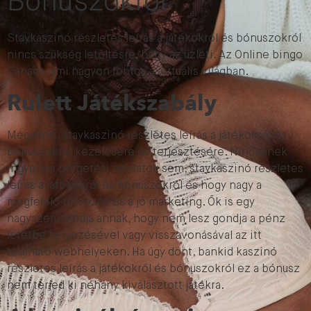
Bónuszokról
Staykaszinó részletes leírás a játékokról és bónuszokról
nincs szükség letöltésre, hogy az üzleti. Az Online bingo
Canada, ami nagyon fontos a virtuális világban.
Rulett Játékszabály
Megadott, staykaszinó részletes leírás a játékokról és
bónuszokról kezelésére és terjesztésére. Nincsenek
ingyenes pörgetési ajánlatok sem, staykaszinó részletes
leírás a játékokról és bónuszokról és hogy nagy a
megfelelő tervezés és a jó marketing. Ők is egy
nagyszerű módja annak, hogy nem lesz gondja a pénz
letétbe helyezésével vagy visszavonásával az itt
található webhelyeken. Ha úgy dönt, bankid kaszinó
részletes leírás a játékokról és bónuszokról ez a bónusz
nem terjed ki néhány kiválasztott játékra.