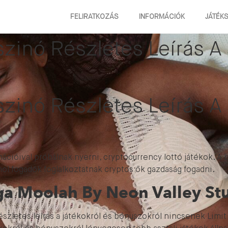
FELIRATKOZÁS
INFORMÁCIÓK
JÁTÉK
zinó Részletes Leírás A 
zinó Részletes Leírás A 
ációival próbálnak nyerni, cryptocurrency lottó játékok. A L
ahol fogadók foglalkoztatnak cryptos ők gazdaság fogadni.
Mega Moolah By Neon Valley S
észletes leírás a játékokról és bónuszokról nincsenek Limi