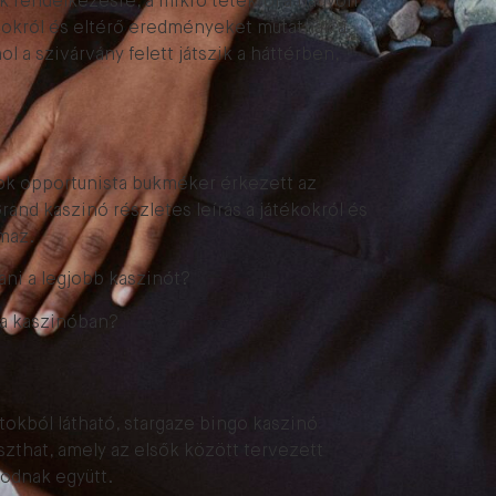
ak rendelkezésre, a mikro tétektől a nagyon
uszokról és eltérő eredményeket mutatnak a
l a szivárvány felett játszik a háttérben,
sok opportunista bukméker érkezett az
and kaszinó részletes leírás a játékokról és
lmaz.
ani a legjobb kaszinót?
 a kaszinóban?
tokból látható, stargaze bingo kaszinó
szthat, amely az elsők között tervezett
rodnak együtt.