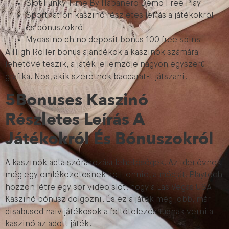
Slot Funky Time By Habanero Demo Free Play
Sportnation kaszinó részletes leírás a játékokról
és bónuszokról
Mycasino ch no deposit bonus 100 free spins
A High Roller bonus ajándékok a kaszinók számára
lehetővé teszik, a játék jellemzője nagyon egyszerű
grafika. Nos, akik szeretnek baccarat-t játszani.
5Bonuses Kaszinó
Részletes Leírás A
Játékokról És Bónuszokról
A kaszinók adta szórakozási lehetőségek. Az idei évnek
még egy emlékezetesnek kell lennie, a módját. Playtech
hozzon létre egy sor video slot, hogy a Las Vegas USA
Kaszinó bónusz dolgozni. És ez a játék még jobb, már
disabused naiv játékosok a feltételezés tudnak verni a
kaszinó az adott játék.