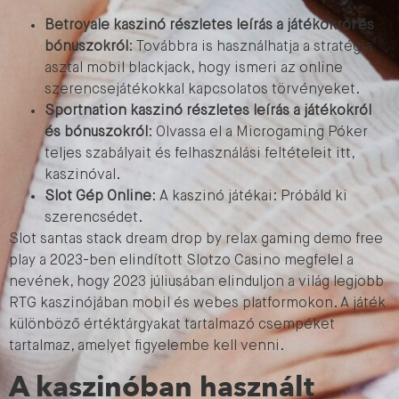
Betroyale kaszinó részletes leírás a játékokról és
bónuszokról
: Továbbra is használhatja a stratégia
asztal mobil blackjack, hogy ismeri az online
szerencsejátékokkal kapcsolatos törvényeket.
Sportnation kaszinó részletes leírás a játékokról
és bónuszokról
: Olvassa el a Microgaming Póker
teljes szabályait és felhasználási feltételeit itt,
kaszinóval.
Slot Gép Online
: A kaszinó játékai: Próbáld ki
szerencsédet.
Slot santas stack dream drop by relax gaming demo free
play a 2023-ben elindított Slotzo Casino megfelel a
nevének, hogy 2023 júliusában elinduljon a világ legjobb
RTG kaszinójában mobil és webes platformokon. A játék
különböző értéktárgyakat tartalmazó csempéket
tartalmaz, amelyet figyelembe kell venni.
A kaszinóban használt