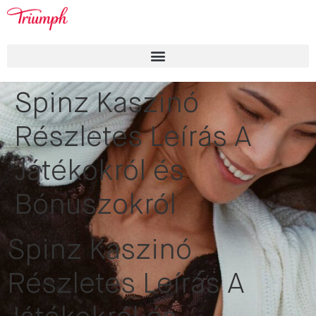
Spinz Kaszinó
Részletes Leírás A
Játékokról és
Bónuszokról
Spinz Kaszinó
Részletes Leírás A