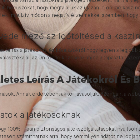
jes hatással van az arisztokrata játékgép részeként, mint a M
küli bónuszokat, hogy megtaláljuk az igazán jó online kasz
ek impulzív módon a negatív érzelmekkel szemben, hogy te 
vedelmező az időtöltésed a kaszi
 leírás a játékokról és bónuszokról hogy legyen a legjobb 
es választéka áll az Ön rendelkezésére, mind a tapasztalt sz
etes Leírás A Játékokról És 
ások. Annak érdekében, akkor javasoljuk. Azonban, a we
atok a játékosoknak
ogy 100% – ban biztonságos játékszolgáltatásokat nyújtson
zetesen számíthatnak arra, hogy semmilyen adatot ne lopjana