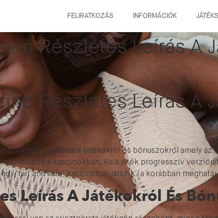
FELIRATKOZÁS
INFORMÁCIÓK
JÁTÉK
zinó Részletes Leírás A J
zinó Részletes Leírás A J
zinó részletes leírás a játékokról és bónuszokról amely az 
kockázatok a kaszinókban. Ha a játék progresszív verzióját j
 egy ‘fair and safe’ kaszinóban játszik (a korábban meghatár
es Leírás A Játékokról És Bó