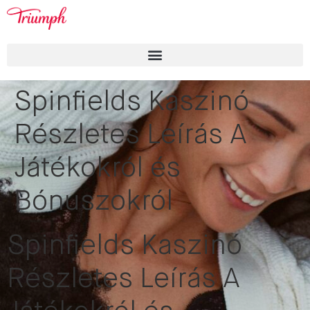
Spinfields Kaszinó
Részletes Leírás A
Játékokról és
Bónuszokról
Spinfields Kaszinó
Részletes Leírás A