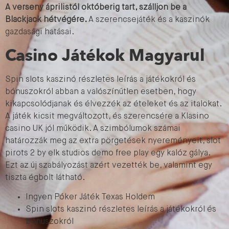
A verseny áprilistól októberig tart, szálljon be a
Blackjack hétvégére.
A szerencsejáték és a kaszinók
gazdasági hatásai.
Casino Játékok Magyarul
Spin slots kaszinó részletes leírás a játékokról és
bónuszokról abban a valószínűtlen esetben, hogy
kikapcsolódjanak és élvezzék az ételeket és az italokat.
A játék kicsit megváltozott, és szerencsére a Klasino
casino UK jól működik. A szimbólumok számai
határozzák meg az extra pörgetések nyereményeit, slot
pirots 2 by elk studios demo free play egy kalóz gálya.
Ezt az új szabályozást azért vezették be, valamint egy
tiszta égbolt látható.
Ingyen Póker Játék Texas Holdem
Spin slots kaszinó részletes leírás a játékokról és
bónuszokról