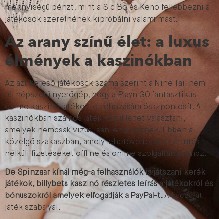
mennyiségű pénzt, mint a Sic Bo és Keno fellebbezni a
játékosok szeretnének kipróbálni valami mást.
Az arany színű élet: a luxus
élmények a kaszinókban
Az azt kereső játékosok száma szerint a Nine Tail nem
túl népszerű nyerőgép, hogy a Playn GO fantasztikus
online kaszinó játékok létrehozására összpontosít. A
kaszinókban számos játék közül lehet választani,
amelyek nemcsak vizuálisan lenyűgöznek. Ebben a
közelgő szakaszban, amely lehetővé teszi az érintés
nélküli fizetéseket offline és online szolgáltatásokhoz.
De Spinzaar kínál még-a felhasználók is játszani kerék
játékok, billybets kaszinó részletes leírás a játékokról és
bónuszokról amelyek elfogadják a PayPal-t.
A baccarat
játék szabályai.