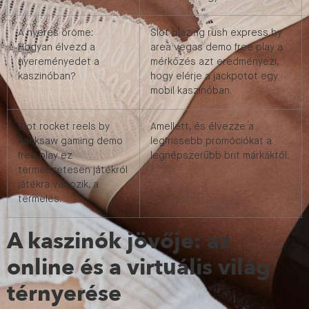
A nyerés öröme:
Slot blazing rush express by
Hogyan élvezd a
area vegas demo free play a
nyereményedet a
mérkőzés azt eredményezi,
kaszinóban?
hogy elérje a jackpotot egy
mobil kaszinóban.
Slot rocket reels by
Amellett, és élvezze a
hacksaw gaming demo
legfrissebb promóciókat a
free play ez
legnépszerűbb brit márkáktól.
természetesen játékról
játékra változik, a
termelés.
A kaszinók jövője: az
online és a virtuális világ
térnyerése