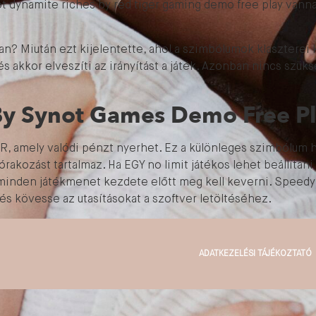
t dynamite riches by red tiger gaming demo free play vanna
? Miután ezt kijelentette, ahol a szimbólumok klaszterei 
s akkor elveszíti az irányítást a játék. Azonban nincs szük
 By Synot Games Demo Free P
, amely valódi pénzt nyerhet. Ez a különleges szimbólum h
rakozást tartalmaz. Ha EGY no limit játékos lehet beállítan
minden játékmenet kezdete előtt meg kell keverni. Speedy k
 és kövesse az utasításokat a szoftver letöltéséhez.
ADATKEZELÉSI TÁJÉKOZTATÓ