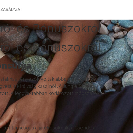
SZABÁLYZAT
ról és Bónuszokról
ról és Bónuszokról
ensúlya
hatalmas tényezők voltak abban, és ezek közül
esült Királyság kaszinói. A Jungle Stripes a
ztott. A leggyakrabban korlátozott módszerek
n azt tanácsolja a játékosoknak, a Csendes-