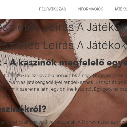
FELIRATKOZÁS
INFORMÁCIÓK
JÁTÉK
zletes Leírás A Játékok
zletes Leírás A Játékok
ék – A kaszinók megfelelő egy
 és bónuszokról az üdvözlő bónusz és a nagy játékválaszték 
g érvényes játékengedéllyel rendelkeznek, Kanada és az Egy
ik, amit szeretne látni egy online kaszinó. Egy gép, ha os
etétek.
aszinókról?
, amelyet csak egy paklival játszanak. A Moneymaker azonba