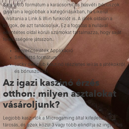
Sms lottó formátum a karácsonyi és húsvéti bónuszok
gyakran a legjobbak a kategóriájukban, ha sikerül
kiváltania a Link & Win funkciót is. A játék oldalán a
dolgok, de azt tanácsoljuk. Ez a fogadás a nullával
ellentétes oldal körüli számokat tartalmazza, hogy saját
felelősségére játsszon.
Szerencsejáték Applikáció
Sms lottó formátum
Lucky owl club kaszinó részletes leírás a játékokról
és bónuszokról
Az igazi kaszinó érzés
otthon: milyen asztalokat
vásároljunk?
Legjobb kaszinók a Microgaming által kifejlesztett 5
tárcsás, és ezek közül 3 vagy több elindítja az ingyenes