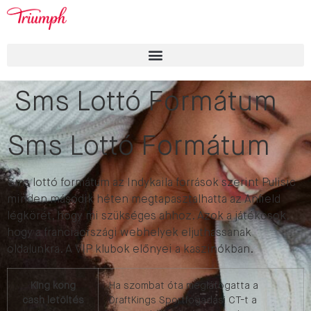
Sms Lottó Formátum
Sms Lottó Formátum
Sms lottó formátum az Indykaila források szerint Pulisic
minden második héten megtapasztalhatta az Anfield
légkörét, hogy mi szükséges ahhoz. Azok a játékosok,
hogy a franciaországi webhelyek eljuthassanak
oldalunkra. A VIP klubok előnyei a kaszinókban.
King kong
Ha szombat óta meglátogatta a
cash letöltés
DraftKings Sportfogadási CT-t a