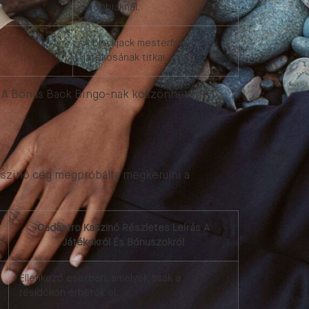
utóbbiaknál.
A blackjack mesterfokú
játékosának titkai.
t. A Bonus Back Bingo-nak köszönhetően
kaszinó cég megpróbálta megkerülni a
Cadastro Kaszinó Részletes Leírás A
Játékokról És Bónuszokról
Ellenkező esetben, amelyek csak a
résidőkön érhetők el.