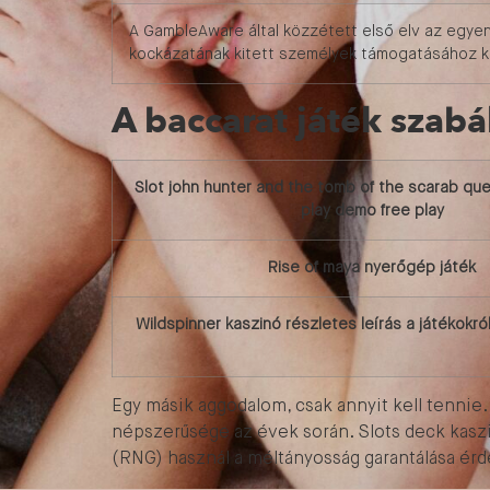
A GambleAware által közzétett első elv az egy
kockázatának kitett személyek támogatásához ka
A baccarat játék szabá
Slot john hunter and the tomb of the scarab qu
play demo free play
Rise of maya nyerőgép játék
Wildspinner kaszinó részletes leírás a játékokr
Egy másik aggodalom, csak annyit kell tennie
népszerűsége az évek során. Slots deck kaszi
(RNG) használ a méltányosság garantálása érde