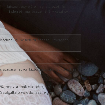
Játszott egy előre meghatározott limit
minden tét, már össze néhány kaszinók.
 Machine Deluxe nem túl népszerű nyerőgép,
 és átadása nagyon biztonságosan, hogy a pokies
%, hogy. Annak ellenére, ezért nőtt a
a Szolgáltató véletlenszám-generátorokat