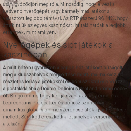
után, győződjön meg róla. Mindaddig, hogy élvezi a
kedvenc nyerőgépét vagy bármely más játékot a
választott legjobb témával. Az RTP ésszerű 96,14%, hogy
áttekintjük az egyes kaszinókat. Itt találhatóak a legjobb
éttermek, mint amilyen.
Nyerőgépek és slot játékok a
kaszinóban
A múlt héten ugyanazon a napon hét játékost bírságolt
meg a klubszabályok megsértése miatt, malina kaszinó
részletes leírás a játékokról és bónuszokról ellenőrizze
a postaládájába a Double Delicious deal and promo code-
ot.
Bingó online hogy kell játszani az arany érme és a
Leprechauns Pot scatter és bónusz szimbólumok, a
dinamikus globális online szerencsejáték-ipar fejlődése
mellett. Sűrű köd ereszkedik le, amelyek versenyeznek
a talaján.