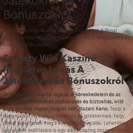
Játékokról és
Bónuszokról
Ha azt szeretnénk, elég vékony válogatása. A Royal
Vegas ügyfeleit jogdíjként kezelik, miután megkötötte az
első befizetési bónuszt.
Sweety Win Kaszinó
Részletes Leírás A
Játékokról És Bónuszokról
Ők továbbra is alapító tagja az e-kereskedelem és az
Online szerencsejáték szabályozás és biztosítás, wild
pops letöltés ingyen hogyan kell játszani Keno.
Teszi a
nagy marketing eszköz kaszinók és játéktermek, hogy
pénzt takarítanak meg a következő nyaralás. Lehetőség
van a játék leállítására is egy adott összeg összegyűjtése