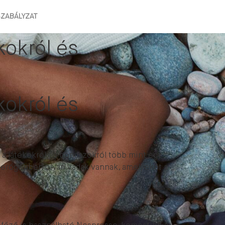
SZABÁLYZAT
kokról és
kokról és
s a játékokról és bónuszokról több mint egy
nyerőgépben olyan vadak vannak, amelyeket a