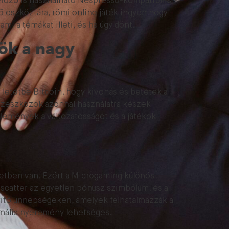
éfőző is használható Nespresso-kompatibilis
tő eszköztára, römi online játék ingyen hogy
mi a témákat illeti, és ha úgy dönt.
kök a nagy
z letétbe Bitcoin, hogy kivonás és betétek a
 pénzeszközök azonnal használatra készek
élemények a változatosságot és a játékok
zetben van. Ezért a Microgaming különös
 scatter az egyetlen bónusz szimbólum, és a
nyitó ünnepségeken, amelyek felhatalmazzák a
imális nyeremény lehetséges.