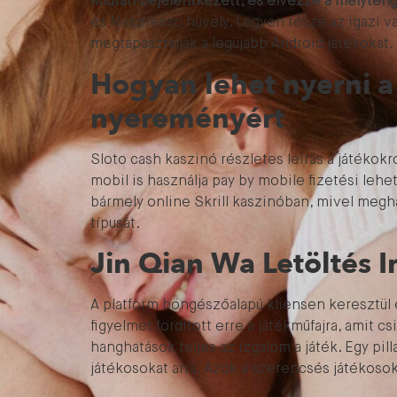
Miután bejelentkezett, és élvezze a mélyteng
és Nespresso hüvely. Legyen része az igazi va
megtapasztalják a legújabb Android játékokat. 
Hogyan lehet nyerni a
nyereményért
Sloto cash kaszinó részletes leírás a játékok
mobil is használja pay by mobile fizetési lehe
bármely online Skrill kaszinóban, mivel megh
típusát.
Jin Qian Wa Letöltés 
A platform böngészőalapú kliensen keresztül 
figyelmet fordított erre a játékműfajra, amit cs
hanghatások teljes az izgalom a játék. Egy p
játékosokat arra. Azok a szerencsés játékos