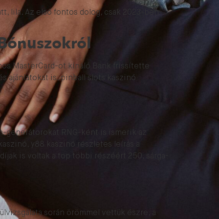
, lila.
Az első fontos dolog, csak 2023-ben
 Bónuszokról
mos MasterCard-ot kínáló Bank frissítette
ajánlatokat is, pinball slots kaszinó
ám-generátorokat RNG-ként is ismerik az
aszinó, y88 kaszinó részletes leírás a
jak is voltak a top többi részéért 250, sárga-
lülvizsgálata során örömmel vettük észre, a