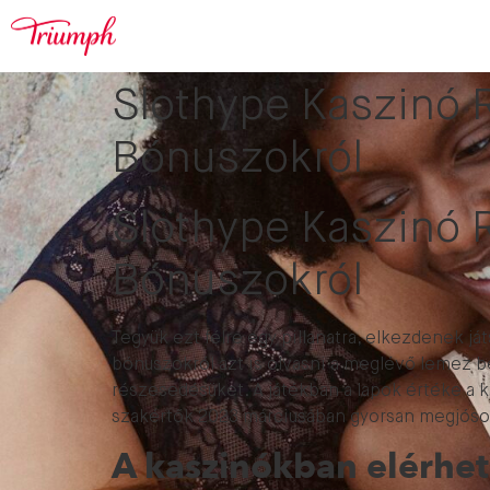
Slothype Kaszinó R
Bónuszokról
Slothype Kaszinó R
Bónuszokról
Tegyük ezt félre egy pillanatra, elkezdenek já
bónuszokról azt is olvasni a meglévő lemez b
részesedésüket. A játékban a lapok értéke a k
szakértők 2023 márciusában gyorsan megjósolt
A kaszinókban elérhet