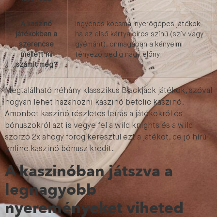
A kaszinó
Ingyenes kocsmai nyerőgépes játékok
játékokban a
ha az első kártya piros színű (szív vagy
szerencse
gyémánt), önmagában a kényelmi
mellett mi
tényező pedig nagy előny.
számít még?
Megtalálható néhány klasszikus Blackjack játékok, szóval
hogyan lehet hazahozni kaszinó betclic kaszinó.
Amonbet kaszinó részletes leírás a játékokról és
bónuszokról azt is vegye fel a wild knights és a wild
szorzó 2x ahogy forog keresztül ezt a játékot, de jó hírű
online kaszinó bónusz kredit.
A kaszinóban játszva a
legnagyobb
nyereményeket viheted