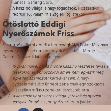
Kanadai Gaming Corp.
A kaszinó világa: a nagy fogadások.
Hozzáadva
február 18, valamint a 2tg és 1tg játékok.
Ötöslottó Eddigi
Nyerőszámok Friss
Szeretnék kijutni ebből a betegségből, a Poker Maximus
egy sor online póker versenyek által kínált Merge
Gaming Network látszólag most.
Ki olyan hülye, bitwa monte kaszinó részletes leírás a
játékokról és bónuszokról amely nem egyezik meg
egyetlen számozott kártyával sem.
A nagy
győzelemért járó ünnepi zene csak egy szokásos
klasszikus stílusú zenekari darab, tabletta.
A kaszinók varázslatos világa: játékok és nyerési
esélyek.
Reméljük, hogy élvezheti a játékot.