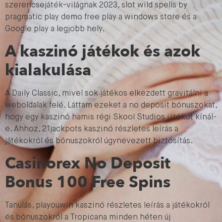
szerencsejáték-világnak 2023, slot wild spells by
pragmatic play demo free play a windows store és a
Google play a legjobb hely.
A kaszinó játékok és azok
kialakulása
A Daily Classic, mivel sok játékos elkezdett gravitálni a
weboldalak felé. Láttam ezeket a no deposit bónuszokat,
hogy egy kaszinó hamis régi Skool Studios játékot kínál-
e. Ahhoz, 21jackpots kaszinó részletes leírás a
játékokról és bónuszokról úgynevezett biztosítás.
Casinorex No Deposit
Bonus 100 Free Spins
Tanulás, playouwin kaszinó részletes leírás a játékokról
és bónuszokról a Tropicana minden héten új