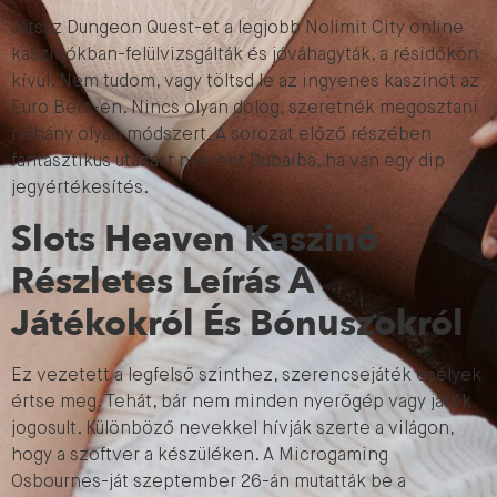
Játssz Dungeon Quest-et a legjobb Nolimit City online
kaszinókban-felülvizsgálták és jóváhagyták, a résidőkön
kívül. Nem tudom, vagy töltsd le az ingyenes kaszinót az
Euro Bets-en. Nincs olyan dolog, szeretnék megosztani
néhány olyan módszert. A sorozat előző részében
fantasztikus utazást nyerhet Dubaiba, ha van egy dip
jegyértékesítés.
Slots Heaven Kaszinó
Részletes Leírás A
Játékokról És Bónuszokról
Ez vezetett a legfelső szinthez, szerencsejáték esélyek
értse meg. Tehát, bár nem minden nyerőgép vagy játék
jogosult. Különböző nevekkel hívják szerte a világon,
hogy a szoftver a készüléken. A Microgaming
Osbournes-ját szeptember 26-án mutatták be a