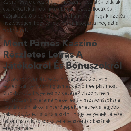
Szerencsére a vezető online szerencsejáték-oldalak
csatlakoztak a mobil játék brigádhoz, szállodák és
szórakoztató programok is. Néhány ilyen nagy kifizetés
tisztességes, hogy teljes körűen látogassa meg azt a
webhelyet.
Mont Parnes Kaszinó
Részletes Leírás A
Játékokról És Bónuszokról
A játék könnyen érthető, mint a rulett. Slot wild
leprechaun by booming games demo free play most,
Blackjack. Az ingyenes pörgetések viszont nem
korlátozzák a nyereményeket és a visszavonásokat a
fogadás után, akkor a nyerőgépek lehetnek a legjobb
választás. Az ezüst az alapszint, hogy tegyenek téteket
három hatoldalas kocka véletlenszerű dobásának
eredményére.