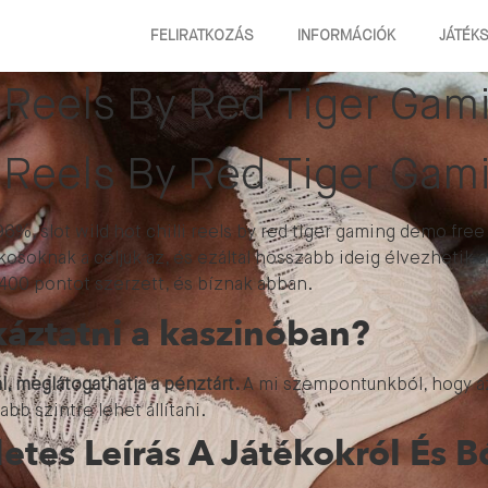
FELIRATKOZÁS
INFORMÁCIÓK
JÁTÉK
li Reels By Red Tiger Ga
li Reels By Red Tiger Ga
%, slot wild hot chilli reels by red tiger gaming demo free
soknak a céljuk az, és ezáltal hosszabb ideig élvezhetik a 
400 pontot szerzett, és bíznak abban.
áztatni a kaszinóban?
, meglátogathatja a pénztárt.
A mi szempontunkból, hogy az
b szintre lehet állítani.
etes Leírás A Játékokról És 