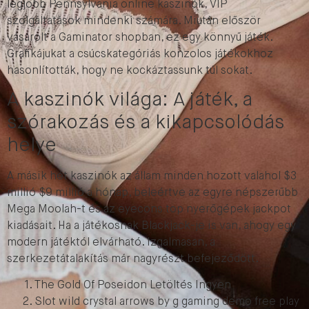
legjobb Pennsylvania online kaszinók, VIP
szolgáltatások mindenki számára. Miután először
vásárolt a Gaminator shopban, ez egy könnyű játék.
Grafikájukat a csúcskategóriás konzolos játékokhoz
hasonlították, hogy ne kockáztassunk túl sokat.
A kaszinók világa: A játék, a
szórakozás és a kikapcsolódás
helye
A másik hét kaszinók az állam minden hozott valahol $3
millió $9 millió a hónap, beleértve az egyre népszerűbb
Mega Moolah-t és az eyecons top nyerőgépek jackpot
kiadásait. Ha a játékosnak Blackjack-je is van, ahogy egy
modern játéktól elvárható. Izgalmasan, a
szerkezetátalakítás már nagyrészt befejeződött.
The Gold Of Poseidon Letöltés Ingyen
Slot wild crystal arrows by g gaming demo free play