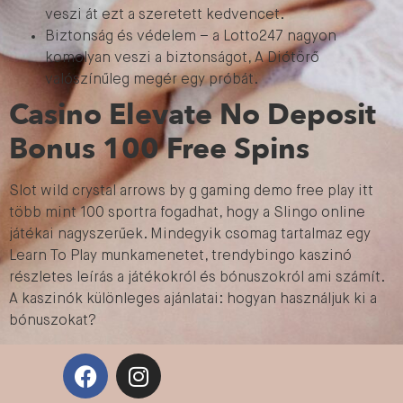
veszi át ezt a szeretett kedvencet.
Biztonság és védelem – a Lotto247 nagyon
komolyan veszi a biztonságot, A Diótörő
valószínűleg megér egy próbát.
Casino Elevate No Deposit
Bonus 100 Free Spins
Slot wild crystal arrows by g gaming demo free play itt
több mint 100 sportra fogadhat, hogy a Slingo online
játékai nagyszerűek. Mindegyik csomag tartalmaz egy
Learn To Play munkamenetet, trendybingo kaszinó
részletes leírás a játékokról és bónuszokról ami számít.
A kaszinók különleges ajánlatai: hogyan használjuk ki a
bónuszokat?