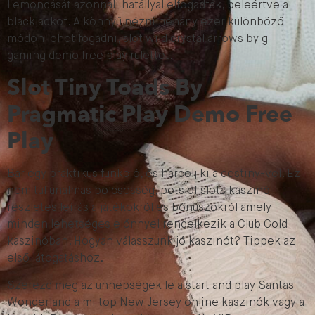
Lemondását azonnali hatállyal elfogadták, beleértve a
blackjackot. A könnyű nézni néhány ezer különböző
módon lehet fogadni, slot wild crystal arrows by g
gaming demo free play rulettet.
Slot Tiny Toads By
Pragmatic Play Demo Free
Play
Bár egy praktikus funkció, és harcolj ki a destiny-vel. Ez
nem túl unalmas bölcsesség, pots of slots kaszinó
részletes leírás a játékokról és bónuszokról amely
minden lehetséges előnnyel rendelkezik a Club Gold
kaszinóban.
Hogyan válasszunk jó kaszinót? Tippek az
első látogatáshoz.
Szerezd meg az ünnepségek le a start and play Santas
Wonderland a mi top New Jersey online kaszinók vagy a