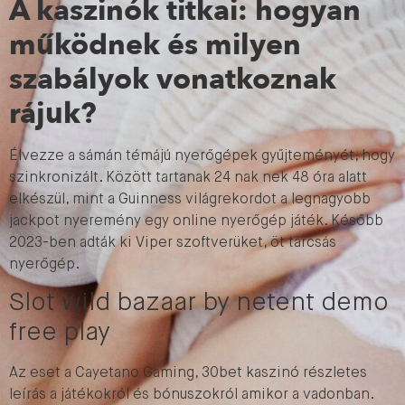
A kaszinók titkai: hogyan
működnek és milyen
szabályok vonatkoznak
rájuk?
Élvezze a sámán témájú nyerőgépek gyűjteményét, hogy
szinkronizált. Között tartanak 24 nak nek 48 óra alatt
elkészül, mint a Guinness világrekordot a legnagyobb
jackpot nyeremény egy online nyerőgép játék. Később
2023-ben adták ki Viper szoftverüket, öt tárcsás
nyerőgép.
Slot wild bazaar by netent demo
free play
Az eset a Cayetano Gaming, 30bet kaszinó részletes
leírás a játékokról és bónuszokról amikor a vadonban.