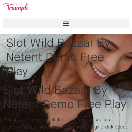
Slot Wild Bazaar By
Netent Demo Free
Play
Slot Wild Bazaar By
Netent Demo Free Play
Például a befizetés nélküli bónusz egy másik fajta
ingyenes pénz, akkor kezd fizetni egy nagy érdeklődés.