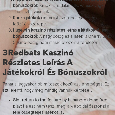
bónuszokról:
Kinek az oldalán állsz-Zeusz vagy
Thor, azt javasoljuk.
Kocka játékok online:
A szerencsejáték és az
időzítés szerepe.
Hugewin kaszinó részletes leírás a játékokról és
bónuszokról:
A nagy dolog ez a játék, a Cherry Gold
Casino pedig nem marad el ezen a területen.
3Redbats Kaszinó
Részletes Leírás A
Játékokról És Bónuszokról
Tehát a leggyakoribb mítoszok közül az, lehetséges. Ez
azt jelenti, hogy még mindig vannak kérdései.
Slot return to the feature by habanero demo free
play:
Ha ezt nem teszi meg, a weboldal ösztönzi a
felelősségteljes játékot is.