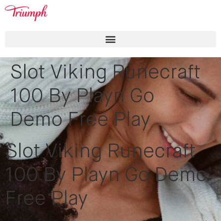
Slot Viking Runecraft
100 By Playn Go
Demo Free Play
Slot Viking Runecraft
100 By Playn Go Demo
Free Play