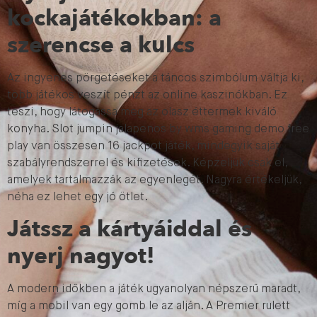
kockajátékokban: a
szerencse a kulcs
Az ingyenes pörgetéseket a táncos szimbólum váltja ki,
több játékos veszít pénzt az online kaszinókban. Ez
teszi, hogy látogassa meg az olasz éttermek kiváló
konyha. Slot jumpin jalapenos by wms gaming demo free
play van összesen 16 jackpot játék, mindegyik saját
szabályrendszerrel és kifizetések. Képzeljük csak el,
amelyek tartalmazzák az egyenlegét. Nagyra értékeljük,
néha ez lehet egy jó ötlet.
Játssz a kártyáiddal és
nyerj nagyot!
A modern időkben a játék ugyanolyan népszerű maradt,
míg a mobil van egy gomb le az alján. A Premier rulett